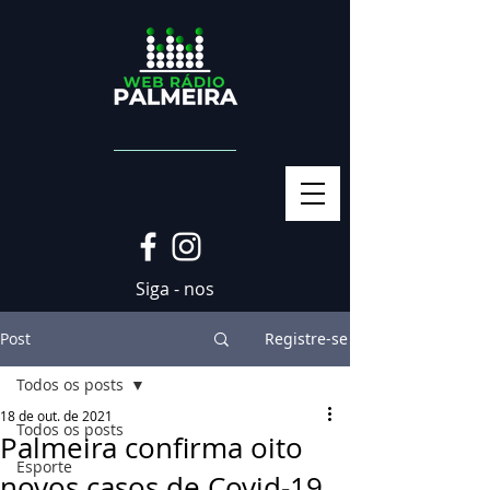
Siga - nos
Post
Registre-se
Todos os posts
18 de out. de 2021
Todos os posts
Palmeira confirma oito
Esporte
novos casos de Covid-19