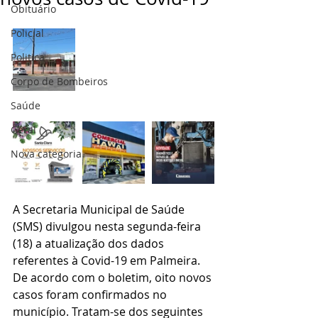
Obituário
Policial
Politica
Corpo de Bombeiros
Saúde
Geral
Nova categoria
A Secretaria Municipal de Saúde 
(SMS) divulgou nesta segunda-feira 
(18) a atualização dos dados 
referentes à Covid-19 em Palmeira. 
De acordo com o boletim, oito novos 
casos foram confirmados no 
município. Tratam-se dos seguintes 