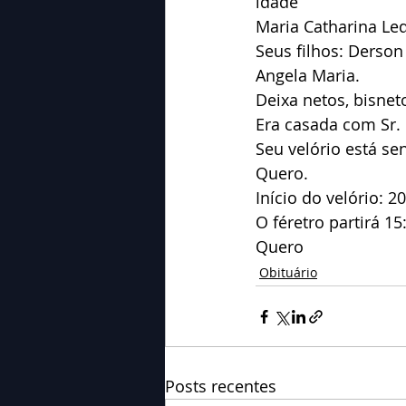
idade
Maria Catharina Led
Seus filhos: Derson /
Angela Maria.
Deixa netos, bisnet
Era casada com Sr. 
Seu velório está se
Quero.
Início do velório: 2
O féretro partirá 1
Quero
Obituário
Posts recentes