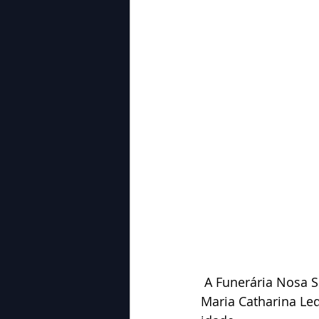
 A Funerária Nosa Senhora Carmo com grande pesar, comunica o falecimento da Sra. 
Maria Catharina Le