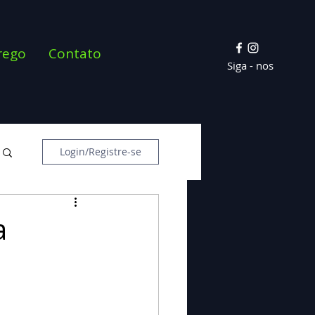
rego
Contato
Siga - nos
Login/Registre-se
a