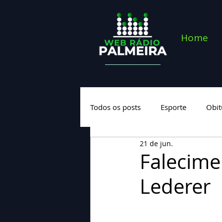
Home
Todos os posts
Esporte
Obit
21 de jun.
Saúde
Geral
Nova cate
Falecime
Lederer