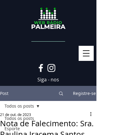
Siga - nos
Post
Registre-se
Todos os posts
21 de out. de 2023
Todos os posts
Nota de Falecimento: Sra.
Esporte
Paulina Iracema Santos