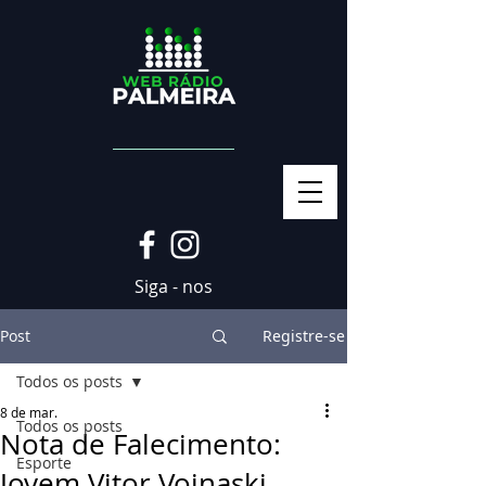
Siga - nos
Post
Registre-se
Todos os posts
8 de mar.
Todos os posts
Nota de Falecimento:
Esporte
Jovem Vitor Voinaski