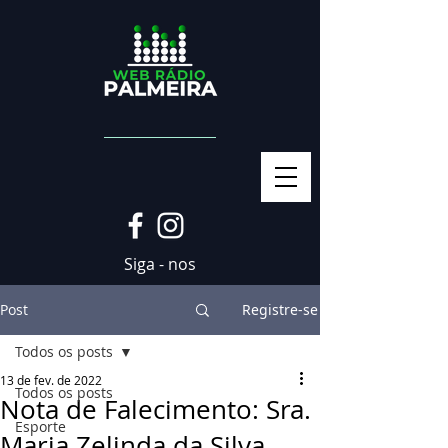
Siga - nos
Post
Registre-se
Todos os posts
13 de fev. de 2022
Todos os posts
Nota de Falecimento: Sra.
Esporte
Maria Zelinda da Silva