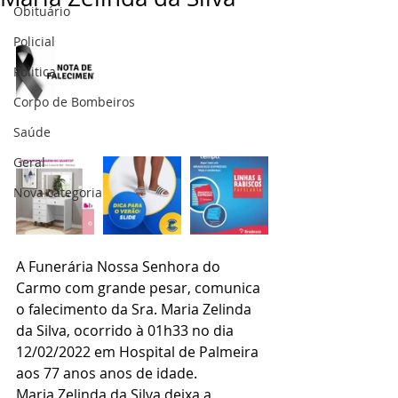
Obituário
Policial
Politica
Corpo de Bombeiros
Saúde
Geral
Nova categoria
A Funerária Nossa Senhora do 
Carmo com grande pesar, comunica 
o falecimento da Sra. Maria Zelinda 
da Silva, ocorrido à 01h33 no dia 
12/02/2022 em Hospital de Palmeira 
aos 77 anos anos de idade.
Maria Zelinda da Silva deixa a 