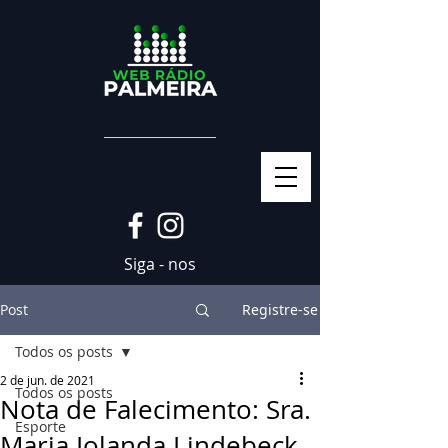
Siga - nos
Post
Registre-se
Todos os posts
2 de jun. de 2021
Todos os posts
Nota de Falecimento: Sra.
Esporte
Maria Iolanda Lindebeck