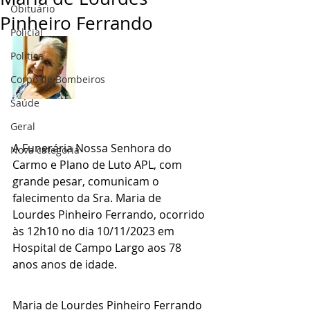
Obituário
Pinheiro Ferrando
Policial
Politica
Corpo de Bombeiros
Saúde
Geral
A Funerária Nossa Senhora do 
Nova categoria
Carmo e Plano de Luto APL, com 
grande pesar, comunicam o 
falecimento da Sra. Maria de 
Lourdes Pinheiro Ferrando, ocorrido 
às 12h10 no dia 10/11/2023 em 
Hospital de Campo Largo aos 78 
anos anos de idade.
Maria de Lourdes Pinheiro Ferrando 