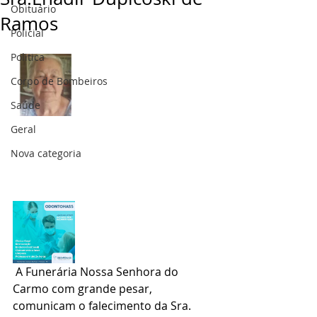
Obituário
Ramos
Policial
Politica
Corpo de Bombeiros
Saúde
Geral
Nova categoria
 A Funerária Nossa Senhora do 
Carmo com grande pesar, 
comunicam o falecimento da Sra. 