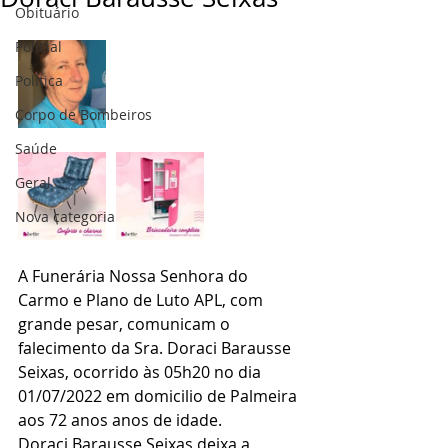
Obituário
Policial
Politica
Corpo de Bombeiros
Saúde
Geral
Nova categoria
A Funerária Nossa Senhora do 
Carmo e Plano de Luto APL, com 
grande pesar, comunicam o 
falecimento da Sra. Doraci Barausse 
Seixas, ocorrido às 05h20 no dia 
01/07/2022 em domicilio de Palmeira 
aos 72 anos anos de idade.
Doraci Barausse Seixas deixa a 