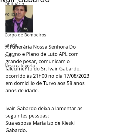
Obituário
Policial
Politica
Corpo de Bombeiros
Saúde
A Funerária Nossa Senhora Do 
Carmo e Plano de Luto APL com 
Geral
grande pesar, comunicam o 
Nova categoria
falecimento do Sr. Ivair Gabardo, 
ocorrido às 21h00 no dia 17/08/2023 
em domicilio de Turvo aos 58 anos 
anos de idade.
Ivair Gabardo deixa a lamentar as 
seguintes pessoas:
Sua esposa Maria Izolde Kieski 
Gabardo.