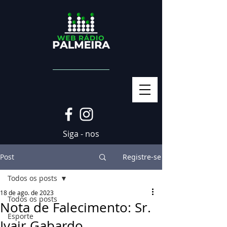
Siga - nos
Post
Registre-se
Todos os posts
18 de ago. de 2023
Todos os posts
Nota de Falecimento: Sr.
Esporte
Ivair Gabardo