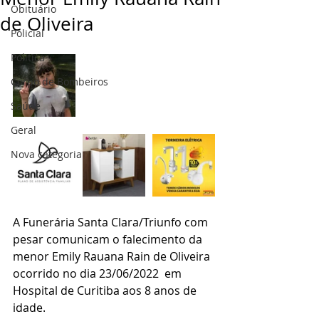
Obituário
de Oliveira
Policial
Politica
Corpo de Bombeiros
Saúde
Geral
Nova categoria
A Funerária Santa Clara/Triunfo com 
pesar comunicam o falecimento da 
menor Emily Rauana Rain de Oliveira 
ocorrido no dia 23/06/2022  em 
Hospital de Curitiba aos 8 anos de 
idade.