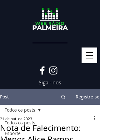
Siga - nos
Post
Registre-se
Todos os posts
21 de out. de 2023
Todos os posts
Nota de Falecimento:
Esporte
Menor Alice Ramos