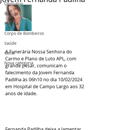
Obituário
Policial
Politica
Corpo de Bombeiros
Saúde
A Funerária Nossa Senhora do 
Geral
Carmo e Plano de Luto APL, com 
Nova categoria
grande pesar, comunicam o 
falecimento da Jovem Fernanda 
Padilha às 06h10 no dia 10/02/2024 
em Hospital de Campo Largo aos 32 
anos de idade.
Fernanda Padilha deixa a lamentar 