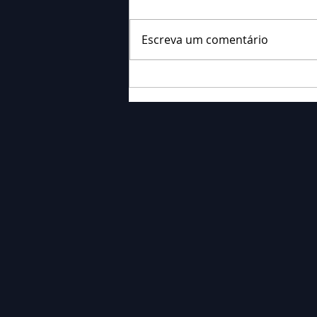
Escreva um comentário
Falecimento: Sra. Alice
Barauce Schon