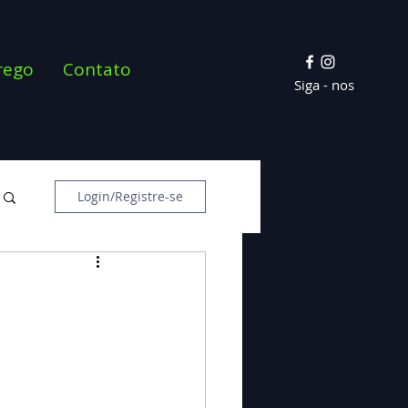
rego
Contato
Siga - nos
Login/Registre-se