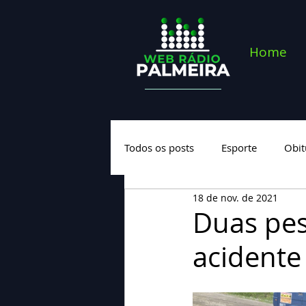
Home
Todos os posts
Esporte
Obit
18 de nov. de 2021
Saúde
Geral
Nova cate
Duas pes
acidente