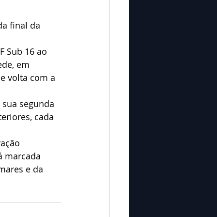
a final da 
F Sub 16 ao 
ede, em 
de volta com a 
u sua segunda 
eriores, cada 
ração 
tá marcada 
mares e da 