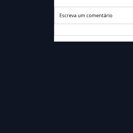
Escreva um comentário
Falecimento: Sr. Neri
Ornieski