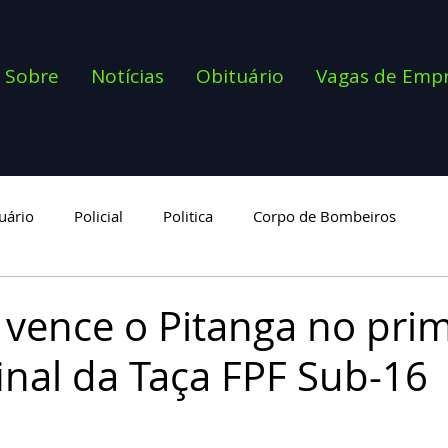
Sobre
Notícias
Obituário
Vagas de Emp
uário
Policial
Politica
Corpo de Bombeiros
goria
 vence o Pitanga no pri
final da Taça FPF Sub-16