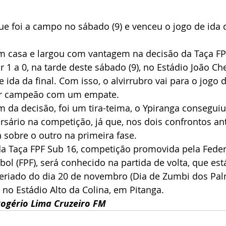
e foi a campo no sábado (9) e venceu o jogo de ida d
m casa e largou com vantagem na decisão da Taça FP
r 1 a 0, na tarde deste sábado (9), no Estádio João Ch
 ida da final. Com isso, o alvirrubro vai para o jogo 
ser campeão com um empate.
m da decisão, foi um tira-teima, o Ypiranga consegui
ersário na competição, já que, nos dois confrontos ant
 sobre o outro na primeira fase.
a Taça FPF Sub 16, competição promovida pela Fede
ol (FPF), será conhecido na partida de volta, que es
feriado do dia 20 de novembro (Dia de Zumbi dos Pal
 no Estádio Alto da Colina, em Pitanga.
ogério Lima Cruzeiro FM