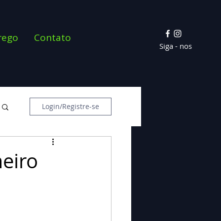
rego
Contato
Siga - nos
Login/Registre-se
meiro