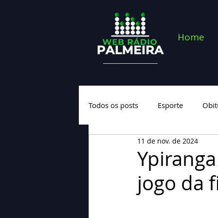
Home
Todos os posts
Esporte
Obit
11 de nov. de 2024
Saúde
Geral
Nova cate
Ypiranga
jogo da 