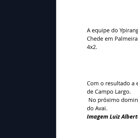
A equipe do Ypirang
Chede em Palmeira 
4x2.
Com o resultado a e
de Campo Largo.
 No próximo domingo (19) o Ypiranga vai até a cidade da Lapa onde joga contra o time 
do Avai.
Imagem Luiz Albert