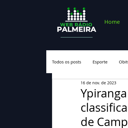
Home
Todos os posts
Esporte
Obit
16 de nov. de 2023
Saúde
Geral
Nova cate
Ypiranga
classific
de Camp