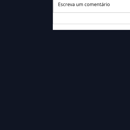
Escreva um comentário
Falecimento: Sr. Neri
Ornieski