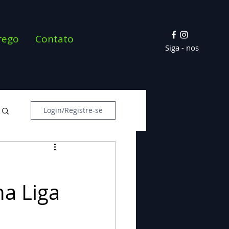
rego
Contato
Siga - nos
Login/Registre-se
na Liga