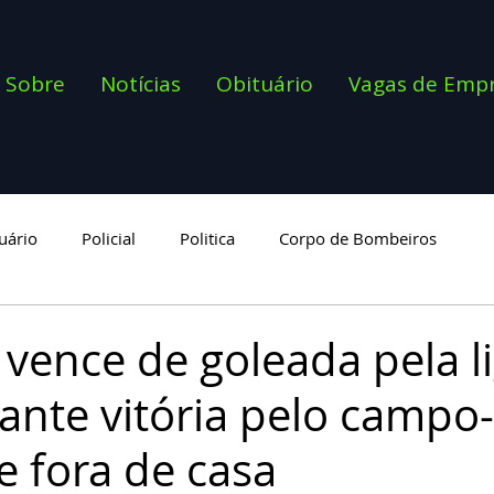
Sobre
Notícias
Obituário
Vagas de Emp
uário
Policial
Politica
Corpo de Bombeiros
goria
 vence de goleada pela l
rante vitória pelo campo-
e fora de casa