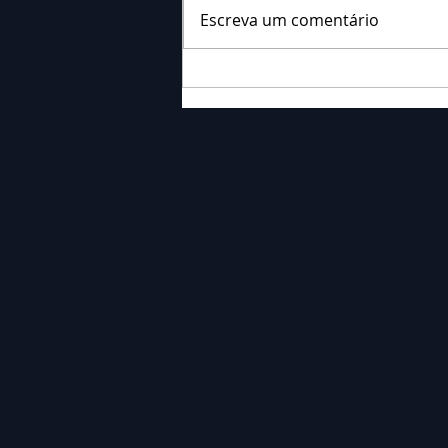
Escreva um comentário
Falecimento: Sr. Neri
Ornieski