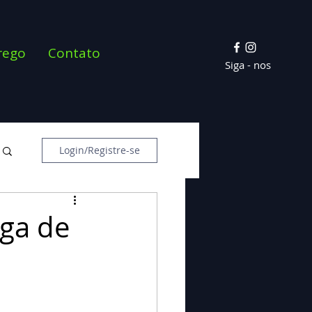
rego
Contato
Siga - nos
Login/Registre-se
iga de