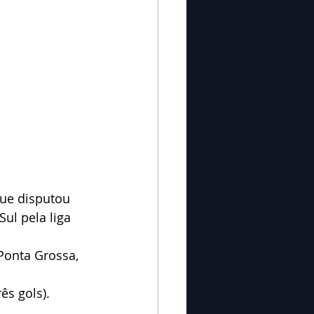
que disputou 
l pela liga 
Ponta Grossa, 
ês gols).