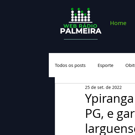
Home
Todos os posts
Esporte
Obit
25 de set. de 2022
Saúde
Geral
Nova cate
Ypiranga
PG, e ga
larguens