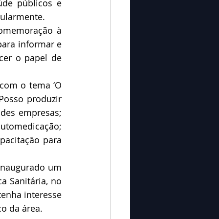
de públicos e 
gularmente. 
omemoração à 
para informar e 
cer o papel de 
 com o tema ‘O 
Posso produzir 
des empresas; 
utomedicação; 
pacitação para 
 inaugurado um 
 Sanitária, no 
enha interesse 
co da área.