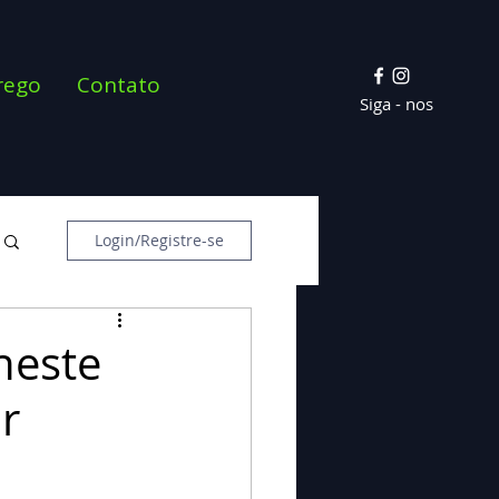
rego
Contato
Siga - nos
Login/Registre-se
 neste
r