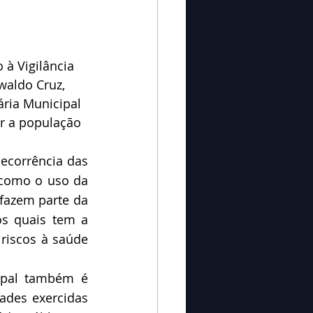
à Vigilância 
aldo Cruz, 
ária Municipal 
ar a população 
ecorrência das 
como o uso da 
fazem parte da 
os quais tem a 
riscos à saúde 
ipal também é 
ades exercidas 