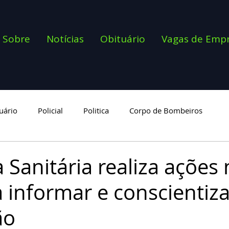
Sobre
Notícias
Obituário
Vagas de Emp
uário
Policial
Politica
Corpo de Bombeiros
goria
a Sanitária realiza ações
 informar e conscientiza
ão