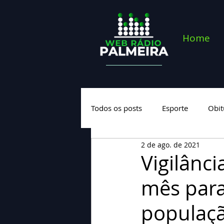
Home
Todos os posts
Esporte
Obit
2 de ago. de 2021
Saúde
Geral
Nova cate
Vigilânci
mês para
populaç