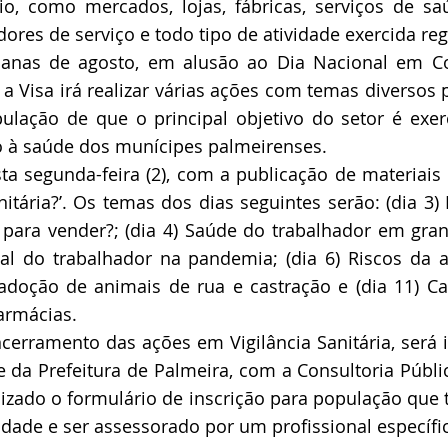
o, como mercados, lojas, fábricas, serviços de saú
adores de serviço e todo tipo de atividade exercida re
anas de agosto, em alusão ao Dia Nacional em C
, a Visa irá realizar várias ações com temas diversos 
pulação de que o principal objetivo do setor é exer
to à saúde dos munícipes palmeirenses. 
ta segunda-feira (2), com a publicação de materiais
nitária?’. Os temas dos dias seguintes serão: (dia 3) 
para vender?; (dia 4) Saúde do trabalhador em gran
al do trabalhador na pandemia; (dia 6) Riscos da a
 adoção de animais de rua e castração e (dia 11) Ca
armácias. 
cerramento das ações em Vigilância Sanitária, será
 da Prefeitura de Palmeira, com a Consultoria Pública
lizado o formulário de inscrição para população que t
idade e ser assessorado por um profissional específi