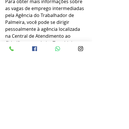
Para obter mais informações sobre 
as vagas de emprego intermediadas 
pela Agência do Trabalhador de 
Palmeira, você pode se dirigir 
pessoalmente à agência localizada 
na Central de Atendimento ao 
Cidadão, na rua Luiza Trombini 
Malucelli, 134. O horário de 
funcionamento é das 8h às 12h e das 
13h às 17h.
Além disso, você pode acompanhar 
todas as informações sobre as vagas 
disponíveis no site: 
https://bit.ly/3MKZg0m
.
Caso deseje mais detalhes ou tenha 
alguma dúvida, você pode entrar em 
contato pelo telefone/WhatsApp: 
(42) 3252-2584.
Com informações da Prefeitura 