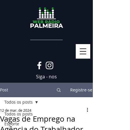
Siga - nos
Post
Registre-se
Todos os posts
12 de mar. de 2024
Todos os posts
Vagas de Emprego na
Esporte
Agência do Trabalhador