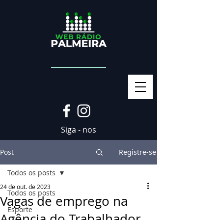
Siga - nos
Post
Registre-se
Todos os posts
24 de out. de 2023
Todos os posts
Vagas de emprego na
Esporte
Agência do Trabalhador