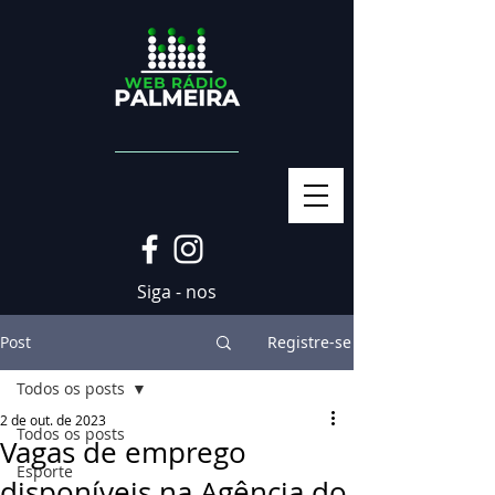
Siga - nos
Post
Registre-se
Todos os posts
2 de out. de 2023
Todos os posts
Vagas de emprego
Esporte
disponíveis na Agência do