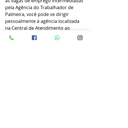
as vagas de emprego intermediadas 
pela Agência do Trabalhador de 
Palmeira, você pode se dirigir 
pessoalmente à agência localizada 
na Central de Atendimento ao 
Cidadão, na rua Luiza Trombini 
Malucelli, 134. O horário de 
funcionamento é das 8h às 12h e das 
13h às 17h.
Além disso, você pode acompanhar 
todas as informações sobre as vagas 
disponíveis no site: 
https://bit.ly/3MKZg0m
.
Caso deseje mais detalhes ou tenha 
alguma dúvida, você pode entrar em 
contato pelo telefone/WhatsApp: 
(42) 3252-2584.
Divulgação prefeitura municipal 