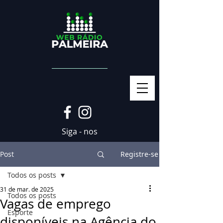
Siga - nos
Post
Registre-se
Todos os posts
31 de mar. de 2025
Todos os posts
Vagas de emprego
Esporte
disponíveis na Agência do