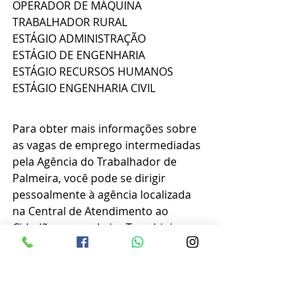
OPERADOR DE MÁQUINA
TRABALHADOR RURAL
ESTÁGIO ADMINISTRAÇÃO
ESTÁGIO DE ENGENHARIA
ESTÁGIO RECURSOS HUMANOS
ESTÁGIO ENGENHARIA CIVIL
Para obter mais informações sobre 
as vagas de emprego intermediadas 
pela Agência do Trabalhador de 
Palmeira, você pode se dirigir 
pessoalmente à agência localizada 
na Central de Atendimento ao 
Cidadão, na rua Luiza Trombini 
Malucelli, 134. O horário de 
funcionamento é das 8h às 12h e das 
13h às 17h.
Além disso, você pode acompanhar 