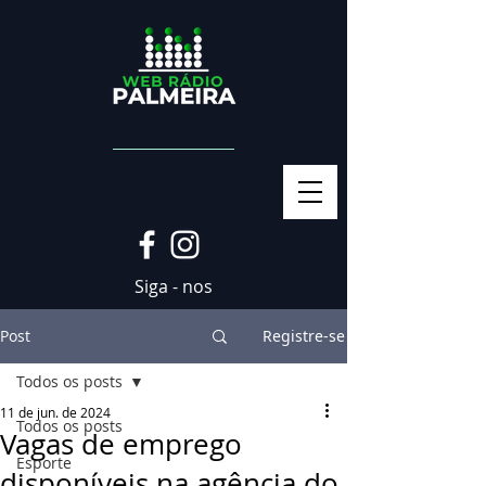
Siga - nos
Post
Registre-se
Todos os posts
11 de jun. de 2024
Todos os posts
Vagas de emprego
Esporte
disponíveis na agência do