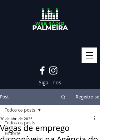
Siga - nos
Post
Registre-se
Todos os posts
30 de abr. de 2025
Todos os posts
Vagas de emprego
Esporte
disponíveis na Agência do