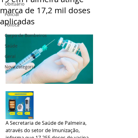
Obituário
marca de 17,2 mil doses
Policial
aplicadas
Politica
Corpo de Bombeiros
Saúde
Geral
Nova categoria
A Secretaria de Saúde de Palmeira, 
através do setor de Imunização, 
informa que 17.255 doses de vacina 