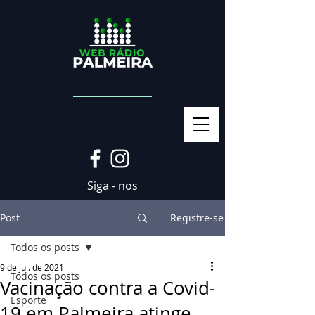
Siga - nos
Post
Registre-se
Todos os posts
9 de jul. de 2021
Todos os posts
Vacinação contra a Covid-
Esporte
19 em Palmeira atinge