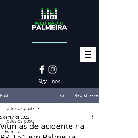
Siga - nos
Post
Registre-se
Todos os posts
5 de fev. de 2023
Todos os posts
Vítimas de acidente na
Esporte
PR-151 em Palmeira