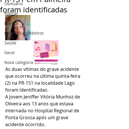
Obituário
foram identificadas
Policial
Politica
Corpo de Bombeiros
Saúde
Geral
Nova categoria
As duas vítimas do grave acidente 
que ocorreu na última quinta-feira 
(2) na PR-151 na localidade Lago 
foram identificadas.
A jovem Jeniffer Vitória Munhoz de 
Oliveira aos 13 anos que estava 
internada no Hospital Regional de 
Ponta Grossa após um grave 
acidente ocorrido. 