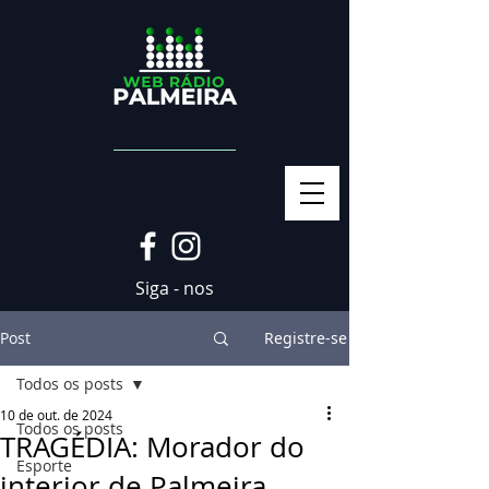
Siga - nos
Post
Registre-se
Todos os posts
10 de out. de 2024
Todos os posts
TRAGÉDIA: Morador do
Esporte
interior de Palmeira