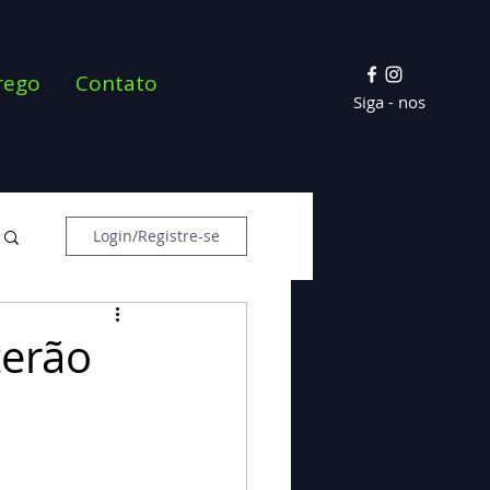
rego
Contato
Siga - nos
Login/Registre-se
terão