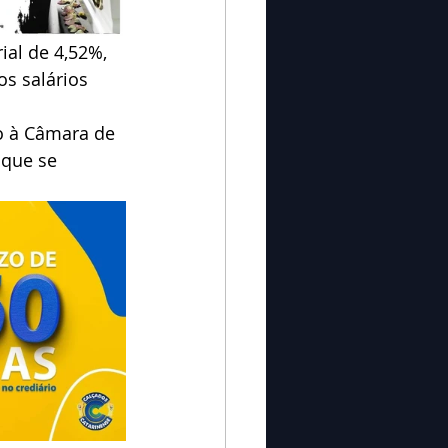
al de 4,52%, 
s salários 
o à Câmara de 
 que se 