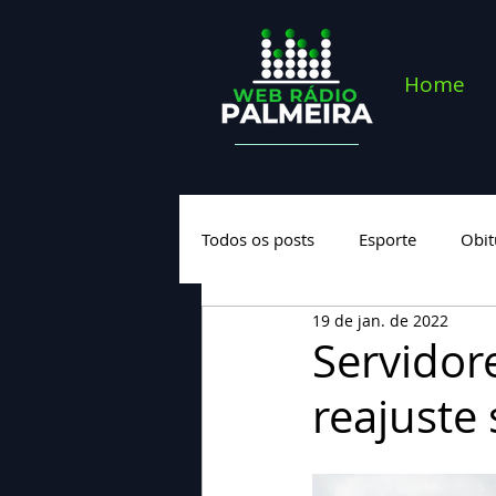
Home
Todos os posts
Esporte
Obit
19 de jan. de 2022
Saúde
Geral
Nova cate
Servidor
reajuste 