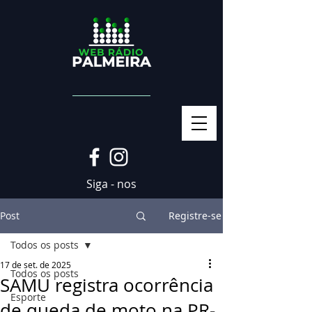
Siga - nos
Post
Registre-se
Todos os posts
17 de set. de 2025
Todos os posts
SAMU registra ocorrência
Esporte
de queda de moto na PR-