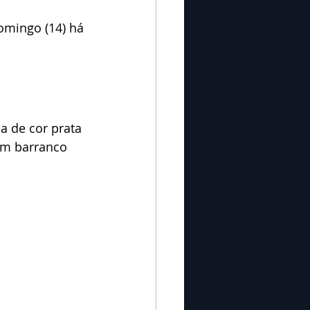
mingo (14) há 
a de cor prata 
um barranco 