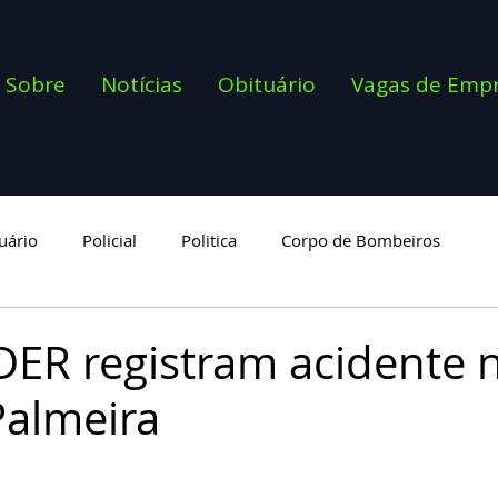
Sobre
Notícias
Obituário
Vagas de Emp
uário
Policial
Politica
Corpo de Bombeiros
goria
ER registram acidente 
almeira