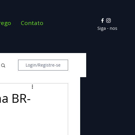
rego
Contato
Siga - nos
Login/Registre-se
na BR-