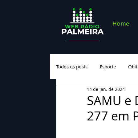
Home
Todos os posts
Esporte
Obit
14 de jan. de 2024
Saúde
Geral
Nova cate
SAMU e D
277 em P