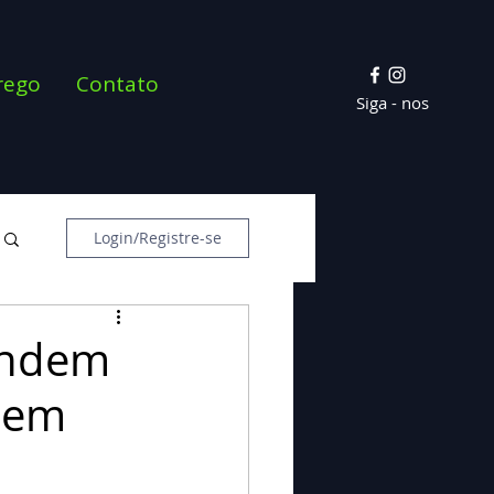
rego
Contato
Siga - nos
Login/Registre-se
endem
) em