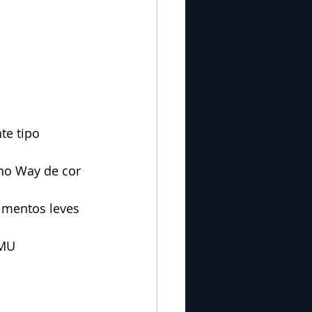
no Way de cor 
imentos leves 
AMU