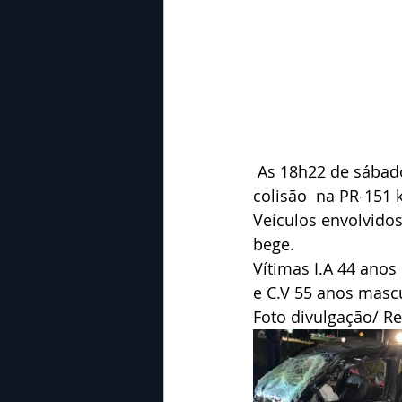
 As 18h22 de sábado o Corpo de  Bombeiros atenderam um outro acidente tipo 
colisão  na PR-151 
Veículos envolvido
bege.
Vítimas I.A 44 anos
e C.V 55 anos mascu
Foto divulgação/ R