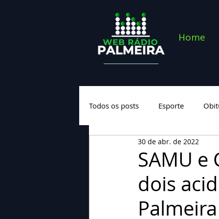
Home
Todos os posts
Esporte
Obit
30 de abr. de 2022
Saúde
Geral
Nova cate
SAMU e 
dois aci
Palmeira