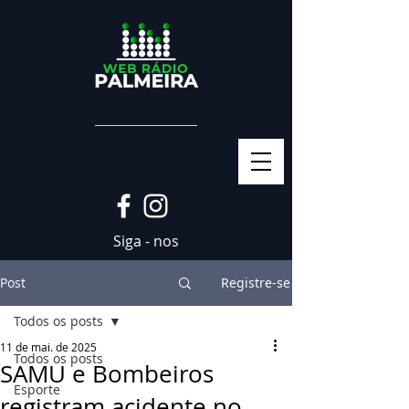
Siga - nos
Post
Registre-se
Todos os posts
11 de mai. de 2025
Todos os posts
SAMU e Bombeiros
Esporte
registram acidente no