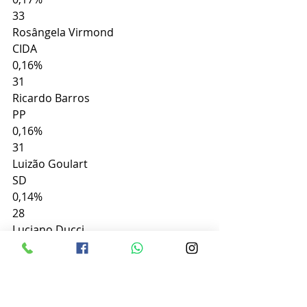
33
Rosângela Virmond
CIDA
0,16%
31
Ricardo Barros
PP
0,16%
31
Luizão Goulart
SD
0,14%
28
Luciano Ducci
PSB
0,11%
22
Keyla Avila