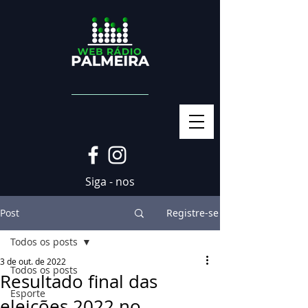
Siga - nos
Post
Registre-se
Todos os posts
3 de out. de 2022
Todos os posts
Resultado final das
Esporte
eleições 2022 no