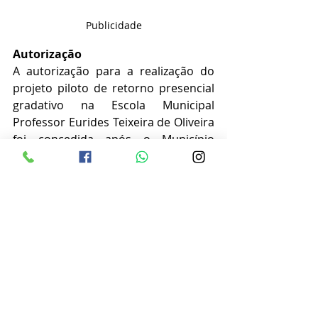
Publicidade
Autorização
A autorização para a realização do 
projeto piloto de retorno presencial 
gradativo na Escola Municipal 
Professor Eurides Teixeira de Oliveira 
foi concedida após o Município 
apresentar o plano ao Comitê de 
Volta às Aulas, ao Conselho Municipal 
de Educação e apresentação do 
protocolo de biossegurança. 
A realização do projeto também foi 
liberada pelo decreto municipal nº 
14.431, o qual acresceu ao artigo 20 
do decreto municipal nº 14.268 o 
seguinte parágrafo: “§2º Fica 
autorizado o atendimento presencial 