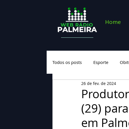
Home
Todos os posts
Esporte
Obit
26 de fev. de 2024
Saúde
Geral
Nova cate
Produtor
(29) para
em Palm