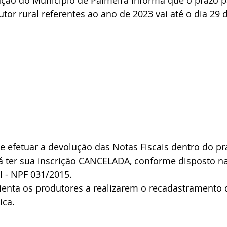
ação do Município de Palmeira informa que o prazo p
tor rural referentes ao ano de 2023 vai até o dia 29 d
e efetuar a devolução das Notas Fiscais dentro do pr
á ter sua inscrição CANCELADA, conforme disposto n
l - NPF 031/2015.
enta os produtores a realizarem o recadastramento da
ica. 