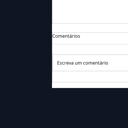
Comentários
Escreva um comentário
Falecimento: Sra. Alice
Barauce Schon