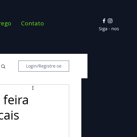
rego
Contato
Siga - nos
Login/Registre-se
 feira
cais