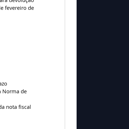
ara devolução 
e fevereiro de 
azo 
a Norma de 
 nota fiscal 