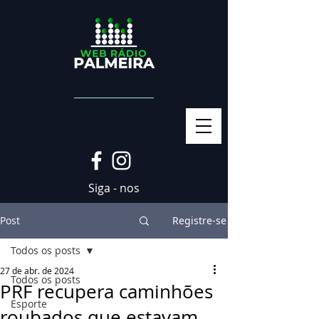
Siga - nos
Post
Registre-se
Todos os posts
27 de abr. de 2024
Todos os posts
PRF recupera caminhões
Esporte
roubados que estavam