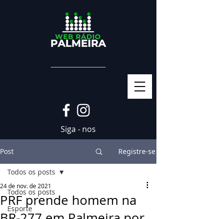
Siga - nos
Post
Registre-se
Todos os posts
24 de nov. de 2021
Todos os posts
PRF prende homem na
Esporte
BR-277 em Palmeira por