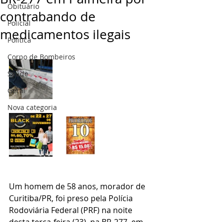
Obituário
contrabando de
Policial
medicamentos ilegais
Politica
Corpo de Bombeiros
Saúde
Geral
Nova categoria
Um homem de 58 anos, morador de 
Curitiba/PR, foi preso pela Polícia 
Rodoviária Federal (PRF) na noite 