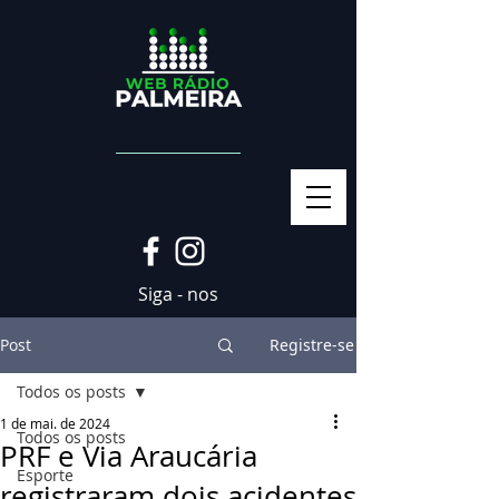
Siga - nos
Post
Registre-se
Todos os posts
1 de mai. de 2024
Todos os posts
PRF e Via Araucária
Esporte
registraram dois acidentes