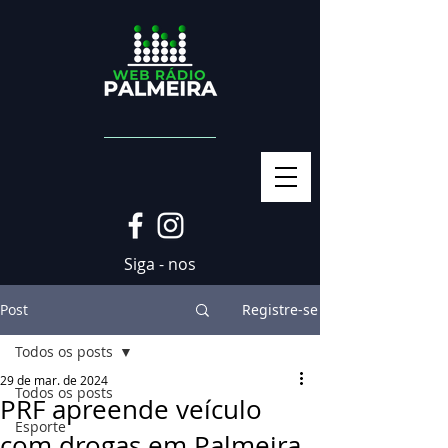
Siga - nos
Post
Registre-se
Todos os posts
29 de mar. de 2024
Todos os posts
PRF apreende veículo
Esporte
com drogas em Palmeira