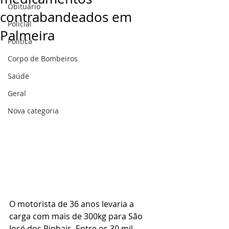
Obituário
contrabandeados em
Policial
Palmeira
Politica
Corpo de Bombeiros
Saúde
Geral
Nova categoria
O motorista de 36 anos levaria a 
carga com mais de 300kg para São 
José dos Pinhais. Entre os 30 mil 