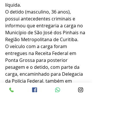
líquida.
O detido (masculino, 36 anos), 
possui antecedentes criminais e 
informou que entregaria a carga no 
Município de São José dos Pinhais na 
Região Metropolitana de Curitiba.
O veículo com a carga foram 
entregues na Receita Federal em 
Ponta Grossa para posterior 
pesagem e o detido, com parte da 
carga, encaminhado para Delegacia 
da Polícia Federal, também em 
Ponta Grossa onde responderá por 
Tráfico de drogas, Desobediência, 
Resistência, além de  Falsificação, 
corrupção, adulteração ou alteração 
de produto destinado a fins 
terapêuticos ou medicinais.