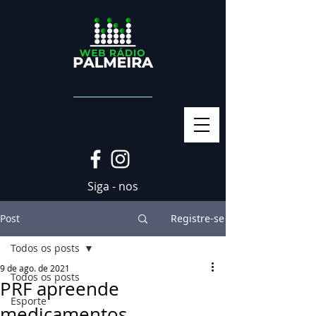
Siga - nos
Post
Registre-se
Todos os posts
9 de ago. de 2021
Todos os posts
PRF apreende
Esporte
medicamentos