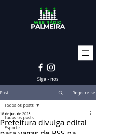
Siga - nos
Post
Registre-se
Todos os posts
18 de jun. de 2025
Todos os posts
Prefeitura divulga edital
Esporte
para vagas de PSS na