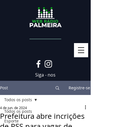
Siga - nos
Post
Registre-se
Todos os posts
4 de jun. de 2024
Todos os posts
Prefeitura abre incrições
Esporte
de PSS para vagas de