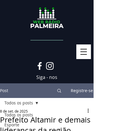
Siga - nos
Post
Registre-se
Todos os posts
8 de set. de 2025
Todos os posts
Prefeito Altamir e demais
Esporte
lideranças da região