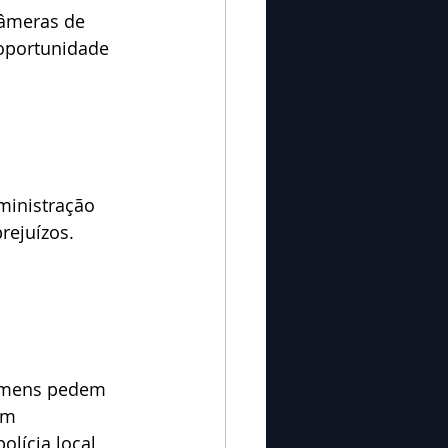
câmeras de 
 oportunidade 
rejuízos. 
omens pedem 
em 
olícia local 