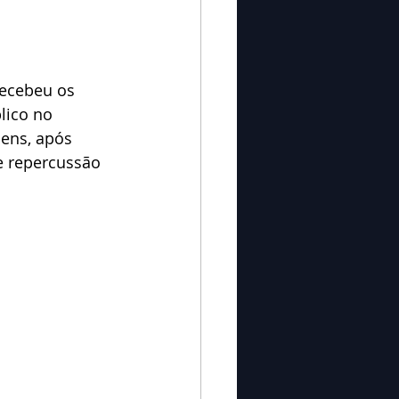
recebeu os 
lico no 
ens, após 
e repercussão 