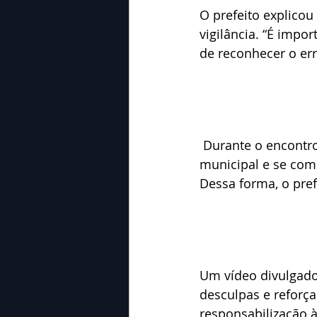
O prefeito explicou
vigilância. “É impo
de reconhecer o err
 Durante o encontro, os suspeitos apresentaram desculpas formais à administração 
municipal e se com
Dessa forma, o pref
Um vídeo divulgad
desculpas e reforç
responsabilização à