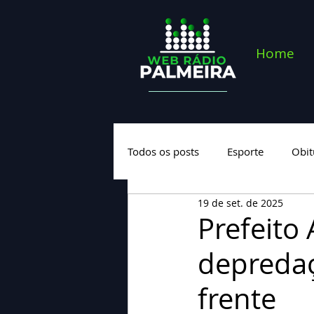
Home
Todos os posts
Esporte
Obit
19 de set. de 2025
Saúde
Geral
Nova cate
Prefeito
depredaç
frente