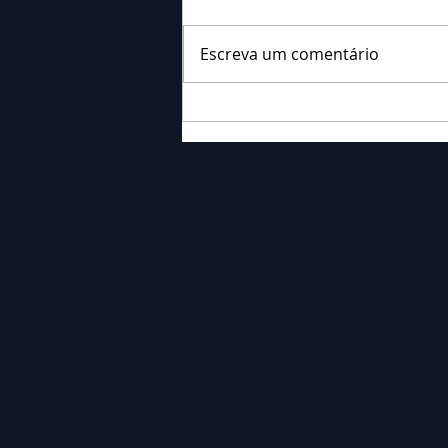
Escreva um comentário
Falecimento: Sr. Neri
Ornieski