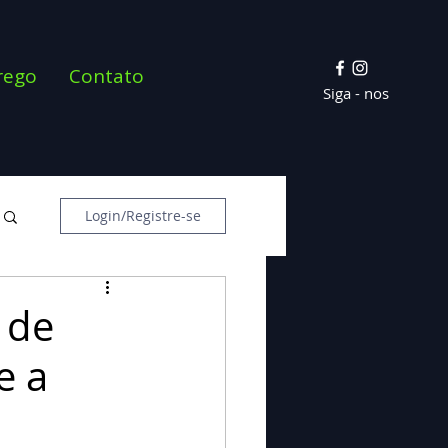
rego
Contato
Siga - nos
Login/Registre-se
 de
e a