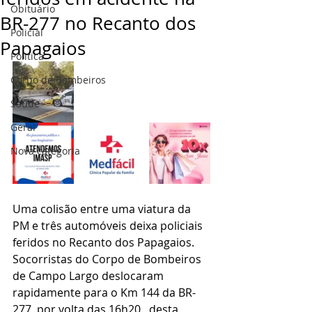
Obituário
BR-277 no Recanto dos
Policial
Papagaios
Politica
Corpo de Bombeiros
Saúde
Geral
Nova categoria
Uma colisão entre uma viatura da 
PM e três automóveis deixa policiais 
feridos no Recanto dos Papagaios.
Socorristas do Corpo de Bombeiros  
de Campo Largo deslocaram 
rapidamente para o Km 144 da BR-
277, por volta das 16h20.  desta 