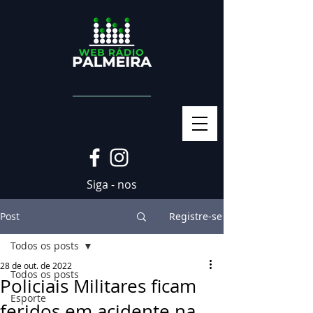
Siga - nos
Post
Registre-se
Todos os posts
28 de out. de 2022
Todos os posts
Policiais Militares ficam
Esporte
feridos em acidente na