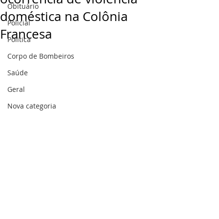
Obituário
doméstica na Colônia
Policial
Francesa
Politica
Corpo de Bombeiros
Saúde
Geral
Nova categoria