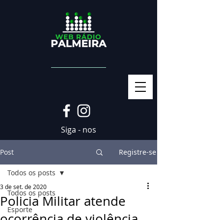
Siga - nos
Post
Registre-se
Todos os posts
3 de set. de 2020
Todos os posts
Policia Militar atende
Esporte
ocorrência de violência