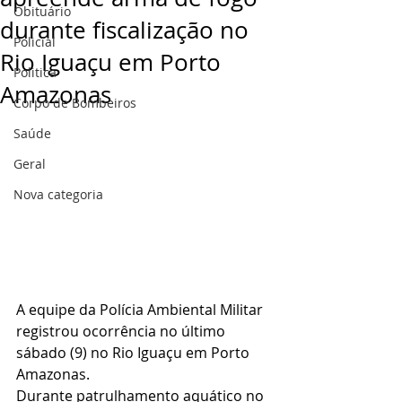
Obituário
durante fiscalização no
Policial
Rio Iguaçu em Porto
Politica
Amazonas
Corpo de Bombeiros
Saúde
Geral
Nova categoria
A equipe da Polícia Ambiental Militar 
registrou ocorrência no último 
sábado (9) no Rio Iguaçu em Porto 
Amazonas.
Durante patrulhamento aquático no 