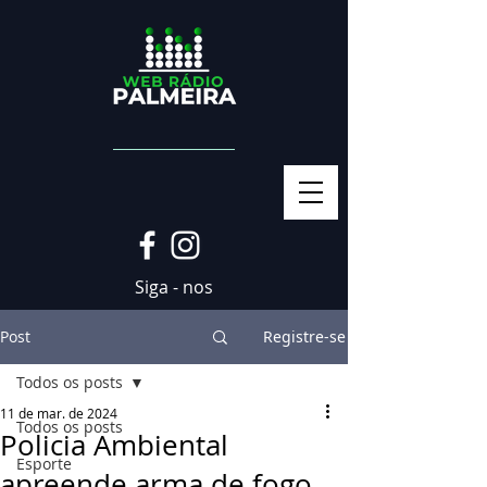
Siga - nos
Post
Registre-se
Todos os posts
11 de mar. de 2024
Todos os posts
Policia Ambiental
Esporte
apreende arma de fogo