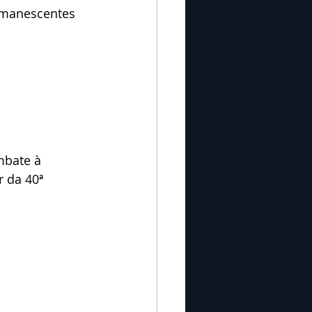
emanescentes 
mbate à 
 da 40ª 