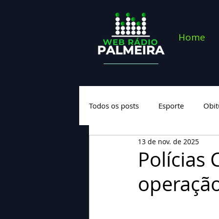
Home
Todos os posts
Esporte
Obit
13 de nov. de 2025
Saúde
Geral
Nova cate
Polícias 
operação