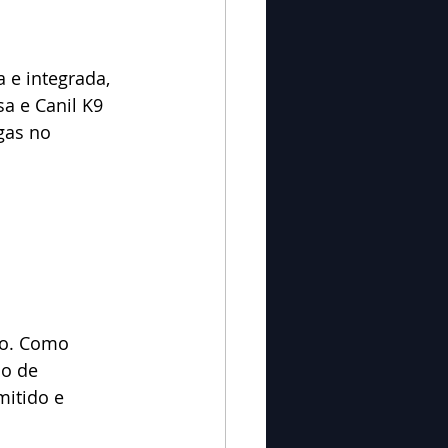
a e integrada, 
a e Canil K9 
gas no 
ão. Como 
co de 
mitido e 