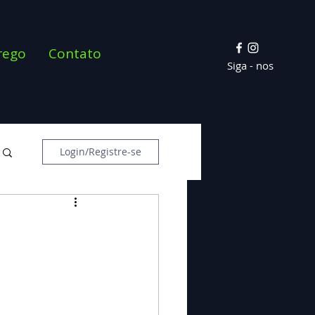
rego
Contato
Siga - nos
Login/Registre-se