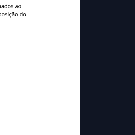
hados ao 
posição do 