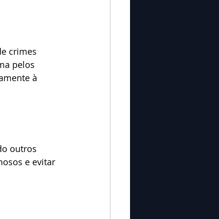
de crimes 
ma pelos 
tamente à 
do outros 
osos e evitar 