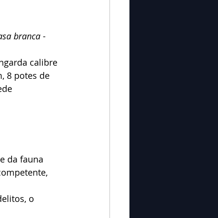
sa branca
 - 
ngarda calibre 
, 8 potes de 
ede 
e da fauna 
competente, 
elitos, o 