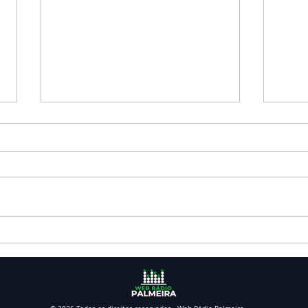
Falecimento: Sr. Dionísio
Fale
Boaventura
Sant