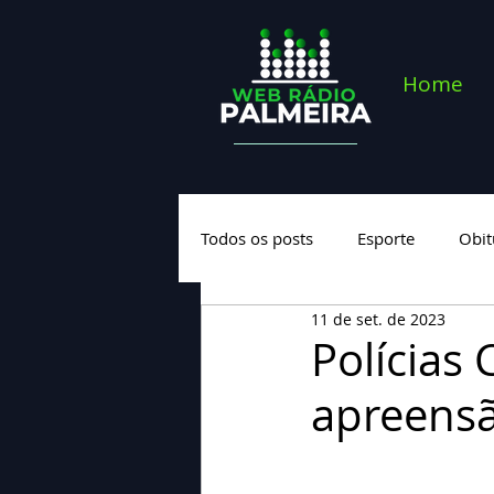
Home
Todos os posts
Esporte
Obit
11 de set. de 2023
Saúde
Geral
Nova cate
Polícias 
apreensã