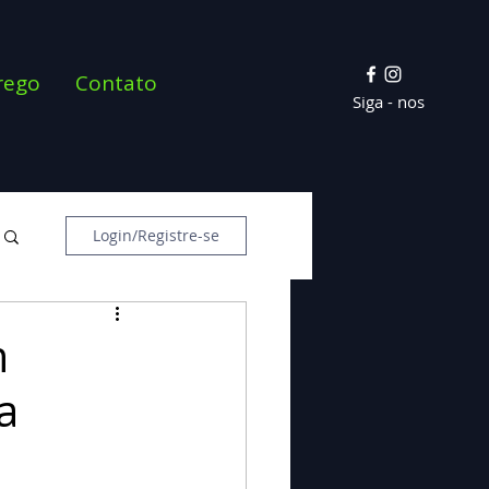
rego
Contato
Siga - nos
Login/Registre-se
m
a