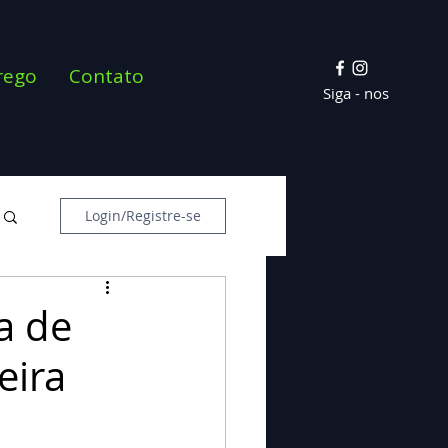
rego
Contato
Siga - nos
Login/Registre-se
ia de
eira