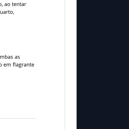
 ao tentar 
uarto, 
ambas as 
o em flagrante 