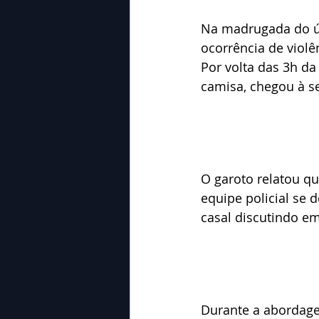
Na madrugada do últ
ocorrência de violê
Por volta das 3h d
camisa, chegou à se
O garoto relatou q
equipe policial se
casal discutindo e
Durante a abordag