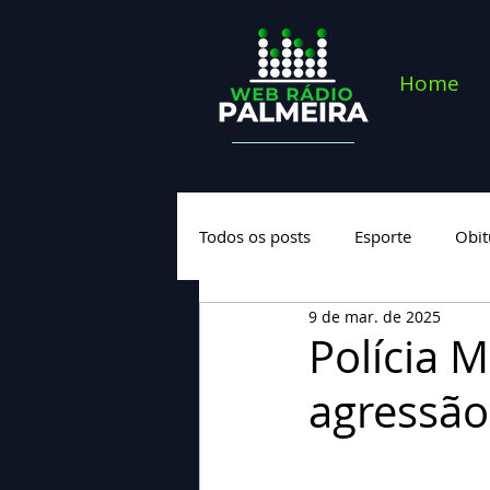
Home
Todos os posts
Esporte
Obit
9 de mar. de 2025
Saúde
Geral
Nova cate
Polícia M
agressão