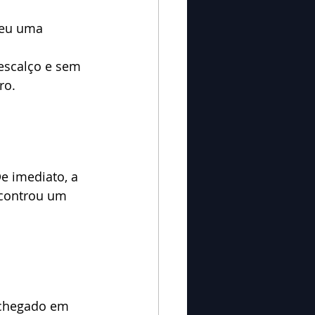
deu uma 
escalço e sem 
ro. 
e imediato, a 
ncontrou um 
 chegado em 