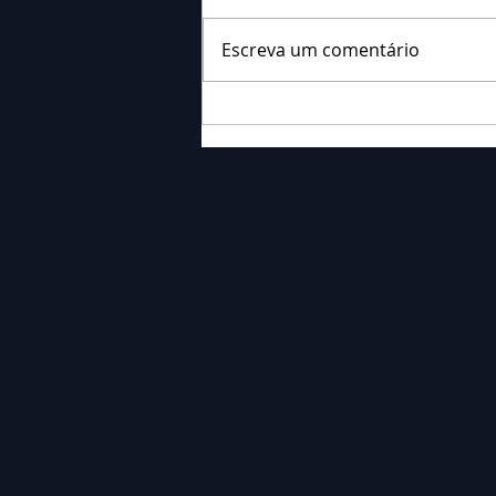
Escreva um comentário
Falecimento: Sra. Alice
Barauce Schon