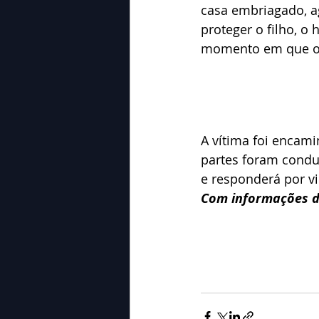
casa embriagado, a
proteger o filho, o
momento em que o g
A vítima foi encam
partes foram conduz
e responderá por v
Com informações da